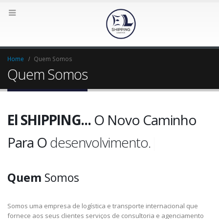
Home
Quem Somos
Quem Somos
El SHIPPING...
O Novo Caminho
Para O
desenvolvimento.
|
Quem
Somos
Somos uma empresa de logística e transporte internacional que
fornece aos seus clientes serviços de consultoria e agenciamento